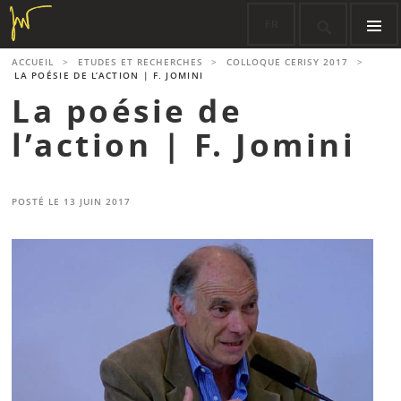
Aller
FR

au
contenu
MENU
ACCUEIL
>
ETUDES ET RECHERCHES
>
COLLOQUE CERISY 2017
>
PRINCIPA
principal
LA POÉSIE DE L’ACTION | F. JOMINI
La poésie de
l’action | F. Jomini
POSTÉ LE
13 JUIN 2017