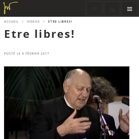
Aller
FR

au
contenu
MENU
ACCUEIL
>
VIDEOS
>
ETRE LIBRES!
PRINCIPA
principal
Etre libres!
POSTÉ LE
6 FÉVRIER 2017