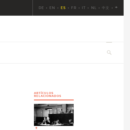
+
DE
EN
ES
FR
IT
NL
中文
ARTÍCULOS
RELACIONADOS