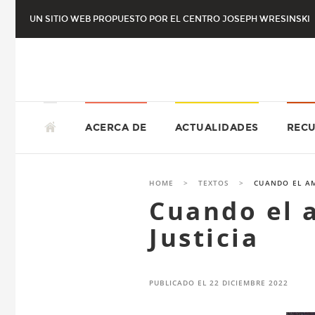
Skip
UN SITIO WEB PROPUESTO POR EL CENTRO JOSEPH WRESINSKI
to
content
SKIP
JOSEPH WRESINSKI ES
TO
ACERCA DE
ACTUALIDADES
REC
CONTENT
HOME
>
TEXTOS
>
CUANDO EL AM
Cuando el 
Justicia
PUBLICADO EL
22 DICIEMBRE 2022