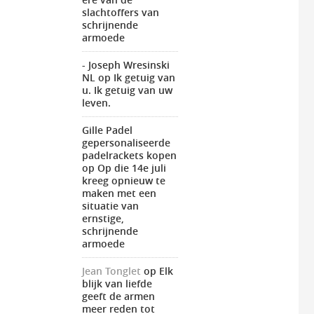
slachtoffers van
schrijnende
armoede
- Joseph Wresinski
NL
op
Ik getuig van
u. Ik getuig van uw
leven.
Gille Padel
gepersonaliseerde
padelrackets kopen
op
Op die 14e juli
kreeg opnieuw te
maken met een
situatie van
ernstige,
schrijnende
armoede
Jean Tonglet
op
Elk
blijk van liefde
geeft de armen
meer reden tot