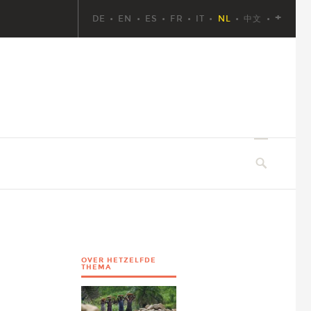
+
DE
EN
ES
FR
IT
NL
中文
SEMINARS EN STUDIES
BRONNEN
ZOEKEN
OVER HETZELFDE
THEMA