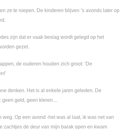
nen ze te roepen.
De kinderen blijven ’s avonds later op
ed.
odes zijn
dat er vaak beslag wordt gelegd op het
worden gezet.
klappen,
de ouderen houden zich groot:
‘De
n!’
nne denken.
Het is al enkele jaren geleden.
De
:
geen geld, geen kleren…
de weg.
Op een avond
-het was al laat, ik was net van
e zachtjes de deur van mijn barak open
en kwam