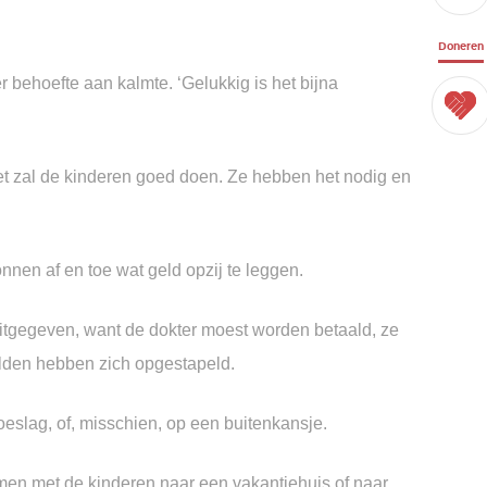
Doneren
 behoefte aan kalmte.
‘Gelukkig is het bijna
et zal de kinderen goed doen.
Ze hebben het nodig en
gonnen
af en toe wat geld opzij te leggen.
itgegeven,
want de dokter moest worden betaald,
ze
lden hebben zich opgestapeld.
toeslag,
of, misschien, op een buitenkansje.
en met de kinderen naar een vakantiehuis
of naar