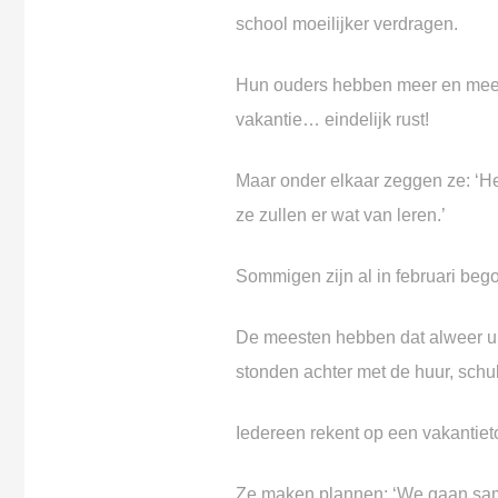
school moeilijker verdragen.
Hun ouders hebben meer en meer
vakantie… eindelijk rust!
Maar onder elkaar zeggen ze:
‘H
ze zullen er wat van leren.’
Sommigen zijn al in februari be
De meesten hebben dat alweer u
stonden achter met de huur,
schu
Iedereen rekent op een vakantie
Ze maken plannen:
‘We gaan sam