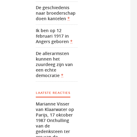
De geschiedenis
naar broederschap
doen kantelen
Ik ben op 12
februari 1917 in
Angers geboren
De allerarmsten
kunnen het
zuurdeeg zijn van
een echte
democratie
LAATSTE REACTIES
Marianne Visser
van Klaarwater
op
Parijs, 17 oktober
1987 Onthulling
van de
gedenksteen ter
ere van de