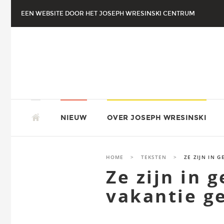
Naar
EEN WEBSITE DOOR HET JOSEPH WRESINSKI CENTRUM
de
inhoud
springen
NAAR
JOSEPH WRESINSKI NL
DE
NIEUW
OVER JOSEPH WRESINSKI
INHOUD
SPRINGEN
HOME
>
TEKSTEN
>
ZE ZIJN IN 
Ze zijn in 
vakantie g