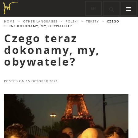
Skip
EN

to
content
PRIMARY
HOME
>
OTHER LANGUAGES
>
POLSKI
>
TEKSTY
>
CZEGO
MENU
TERAZ DOKONAMY, MY, OBYWATELE?
Czego teraz
dokonamy, my,
obywatele?
POSTED ON
15 OCTOBER 2021