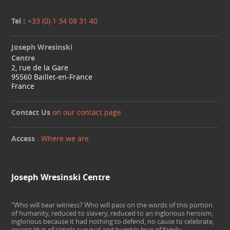
Tel :
+33 (0) 1 34 08 31 40
Joseph Wresinski
Centre
2, rue de la Gare
95560 Baillet-en-France
France
Contact Us
on our contact page
Access
: Where we are
Joseph Wresinski Centre
"Who will bear witness? Who will pass on the words of this portion
of humanity, reduced to slavery, reduced to an inglorious heroism,
inglorious because it had nothing to defend, no cause to celebrate,
except that of simple survival and humble love of family,