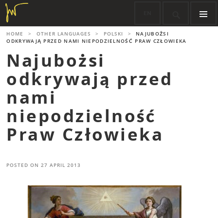
Skip
EN

to
content
PRIMARY
HOME
>
OTHER LANGUAGES
>
POLSKI
>
NAJUBOŻSI
MENU
ODKRYWAJĄ PRZED NAMI NIEPODZIELNOŚĆ PRAW CZŁOWIEKA
Najubożsi
odkrywają przed
nami
niepodzielność
Praw Człowieka
POSTED ON
27 APRIL 2013